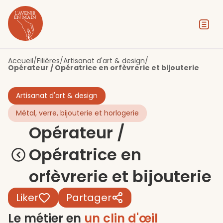
Contenu
Menu
Pied de page
Accueil
/
Filières
/
Artisanat d'art & design
/
Opérateur / Opératrice en orfèvrerie et bijouterie
Artisanat d'art & design
Métal, verre, bijouterie et horlogerie
Opérateur /
Opératrice en
orfèvrerie et bijouterie
Liker
Partager
Le métier en
un clin d'œil