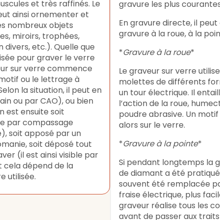
uscules et très raffinés. Le
gravure les plus courantes
eut ainsi ornementer et
En gravure directe, il peut a
rès nombreux objets
gravure à la roue, à la poin
es, miroirs, trophées,
 divers, etc.). Quelle que
*
Gravure à la roue
*
lisée pour graver le verre
aveur sur verre commence
Le graveur sur verre utilis
motif ou le lettrage à
molettes de différents f
Selon la situation, il peut en
un tour électrique. Il entai
main ou par CAO), ou bien
l’action de la roue, humec
n est ensuite soit
poudre abrasive. Un motif 
erre par compassage
alors sur le verre.
e), soit apposé par un
*
Gravure à la pointe
*
manie, soit déposé tout
ver (il est ainsi visible par
Si pendant longtemps la g
t cela dépend de la
de diamant a été pratiquée,
 utilisée.
souvent été remplacée par
fraise électrique, plus facil
graveur réalise tous les c
avant de passer aux traits i