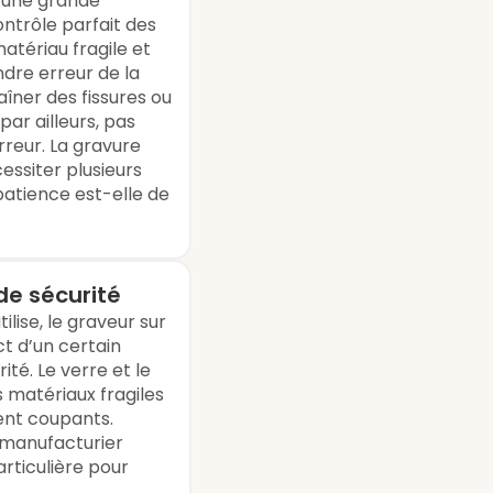
e une grande
ntrôle parfait des
matériau fragile et
indre erreur de la
îner des fissures ou
 par ailleurs, pas
rreur. La gravure
ssiter plusieurs
 patience est-elle de
de sécurité
tilise, le graveur sur
ct d’un certain
té. Le verre et le
s matériaux fragiles
nent coupants.
u manufacturier
rticulière pour