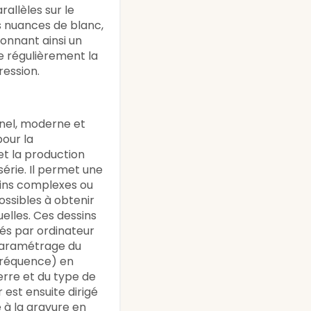
rallèles sur le
s nuances de blanc,
donnant ainsi un
ve régulièrement la
ression.
nel, moderne et
pour la
et la production
série. Il permet une
sins complexes ou
possibles à obtenir
lles. Ces dessins
és par ordinateur
 paramétrage du
 fréquence) en
erre et du type de
 est ensuite dirigé
e à la gravure en