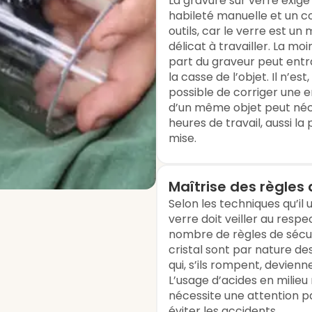
La gravure sur verre exig
habileté manuelle et un co
outils, car le verre est un 
délicat à travailler. La mo
part du graveur peut entra
la casse de l’objet. Il n’est,
possible de corriger une e
d’un même objet peut néce
heures de travail, aussi la
mise.
Maîtrise des règles 
Selon les techniques qu’il u
verre doit veiller au respe
nombre de règles de sécuri
cristal sont par nature de
qui, s’ils rompent, devien
L’usage d’acides en milie
nécessite une attention pa
éviter les accidents.