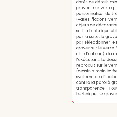
dotés de détails min
graveur sur verre p
personnaliser de t
(vases, flacons, verr
objets de décoration
soit la technique uti
par la suite, le gr
par sélectionner le 
graver sur le verre. 
être l’auteur (à la 
l’exécutant. Le dessi
reproduit sur le v
(dessin à main levé
système de décalco
contre la paroi à gra
transparence). Tou
technique de gravure