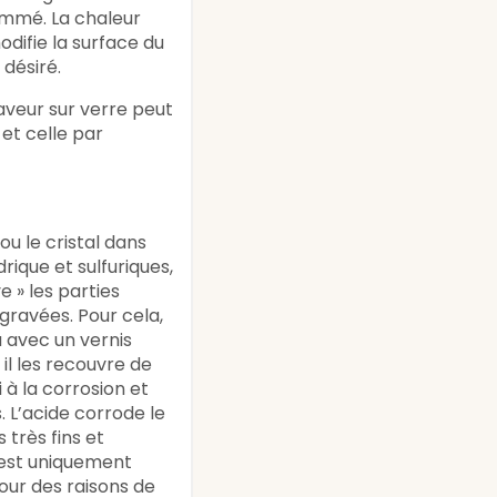
ammé. La chaleur
difie la surface du
 désiré.
raveur sur verre peut
e et celle par
ou le cristal dans
rique et sulfuriques,
e » les parties
gravées. Pour cela,
au avec un vernis
il les recouvre de
i à la corrosion et
 L’acide corrode le
 très fins et
 est uniquement
our des raisons de