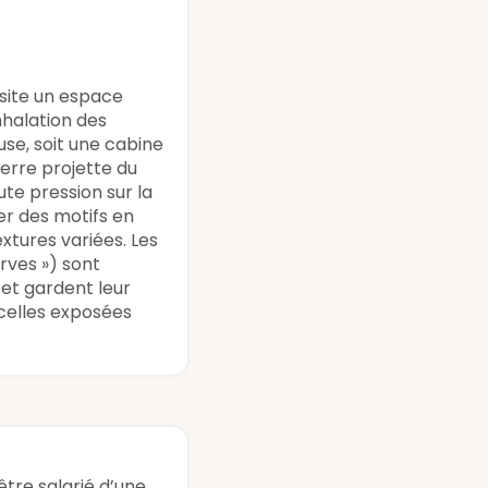
site un espace
nhalation des
use, soit une cabine
erre projette du
ute pression sur la
er des motifs en
extures variées. Les
rves ») sont
et gardent leur
celles exposées
être salarié d’une