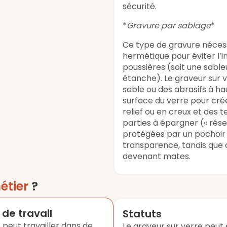
sécurité.
*
Gravure par sablage
*
Ce type de gravure néces
hermétique pour éviter l’i
poussières (soit une sable
étanche). Le graveur sur v
sable ou des abrasifs à ha
surface du verre pour cré
relief ou en creux et des t
parties à épargner (« rése
protégées par un pochoir 
transparence, tandis que 
devenant mates.
étier
?
de travail
Statuts
 peut travailler dans de
Le graveur sur verre peut 