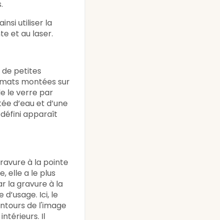
.
insi utiliser la
te et au laser.
e de petites
ormats montées sur
lle le verre par
tée d’eau et d’une
défini apparaît
ravure à la pointe
 elle a le plus
 la gravure à la
e d’usage. Ici, le
ontours de l'image
ntérieurs. Il