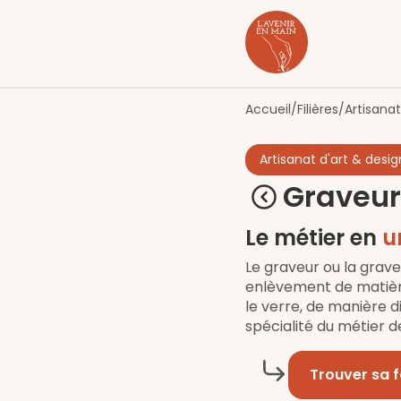
Contenu
Menu
Pied de page
Accueil
/
Filières
/
Artisanat
Artisanat d'art & desig
Graveur
Le métier en
u
Le graveur ou la grave
enlèvement de matière.
le verre, de manière di
spécialité du métier d
Trouver sa 