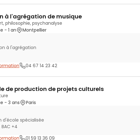
n à l'agrégation de musique
art, philosophie, psychanalyse
ue
- 1 an
Montpellier
on à l'agrégation
 formation
04 67 14 23 42
e de production de projets culturels
ture
ue
- 3 ans
Paris
 d'école spécialisée
, BAC +4
 formation
01 59 13 36 09