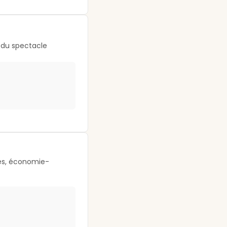
s du spectacle
res, économie-