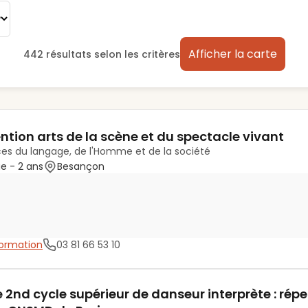
Afficher la carte
442
résultat
s
selon les critères
tion arts de la scène et du spectacle vivant
ces du langage, de l'Homme et de la société
ue
- 2 ans
Besançon
 formation
03 81 66 53 10
2nd cycle supérieur de danseur interprète : réper