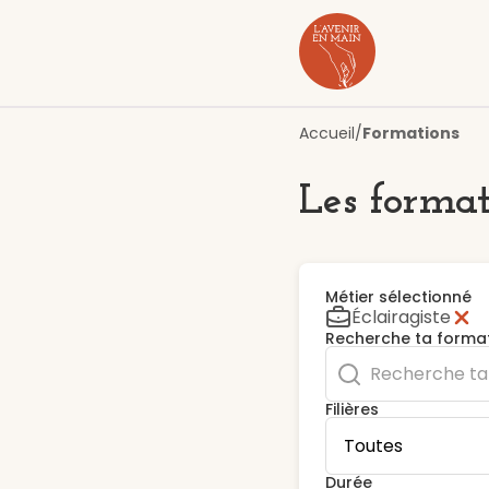
Contenu
Menu
Pied de page
Accueil
/
Formations
Les format
Métier sélectionné
Éclairagiste
Recherche ta forma
Filières
Durée