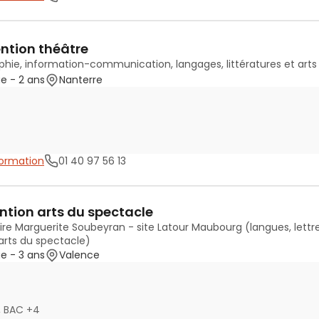
ntion théâtre
phie, information-communication, langages, littératures et art
ue
- 2 ans
Nanterre
 formation
01 40 97 56 13
ntion arts du spectacle
aire Marguerite Soubeyran - site Latour Maubourg (langues, lett
 arts du spectacle)
ue
- 3 ans
Valence
, BAC +4