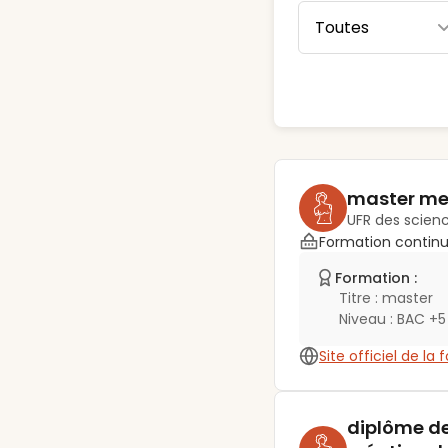
master men
UFR des scien
Formation contin
Formation :
Titre :
master
Niveau :
BAC +5
Site officiel de la
diplôme de 