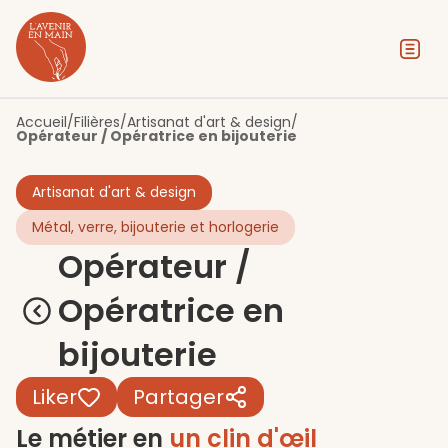
Contenu
Menu
Pied de page
Accueil
/
Filières
/
Artisanat d'art & design
/
Opérateur / Opératrice en bijouterie
Artisanat d'art & design
Métal, verre, bijouterie et horlogerie
Opérateur /
Opératrice en
bijouterie
Liker
Partager
Le métier en
un clin d'œil