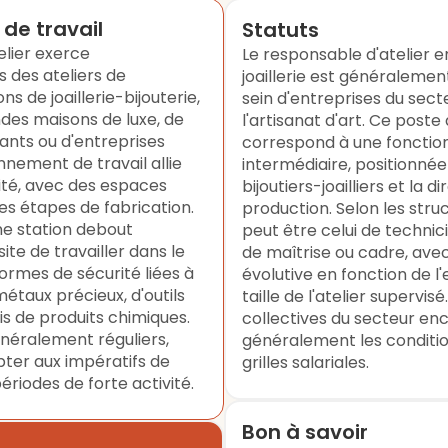
de travail
Statuts
elier exerce
Le responsable d'atelier en
 des ateliers de
joaillerie est généralemen
s de joaillerie-bijouterie,
sein d'entreprises du sect
andes maisons de luxe, de
l'artisanat d'art. Ce poste
nts ou d'entreprises
correspond à une foncti
onnement de travail allie
intermédiaire, positionnée
ité, avec des espaces
bijoutiers-joailliers et la d
es étapes de fabrication.
production. Selon les struc
ne station debout
peut être celui de technic
te de travailler dans le
de maîtrise ou cadre, av
ormes de sécurité liées à
évolutive en fonction de l
étaux précieux, d'outils
taille de l'atelier supervis
is de produits chimiques.
collectives du secteur en
énéralement réguliers,
généralement les conditio
ter aux impératifs de
grilles salariales.
ériodes de forte activité.
Bon à savoir