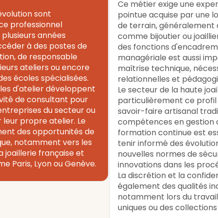
Ce métier exige une exper
évolution sont
pointue acquise par une 
ce professionnel
de terrain, généralement 
 plusieurs années
comme bijoutier ou joailli
accéder à des postes de
des fonctions d'encadrem
tion, de responsable
managériale est aussi imp
ieurs ateliers ou encore
maîtrise technique, nécess
es écoles spécialisées.
relationnelles et pédagog
es d'atelier développent
Le secteur de la haute joail
vité de consultant pour
particulièrement ce profi
treprises du secteur ou
savoir-faire artisanal trad
 leur propre atelier. Le
compétences en gestion d
ment des opportunités de
formation continue est ess
que, notamment vers les
tenir informé des évolutio
 joaillerie française et
nouvelles normes de sécur
me Paris, Lyon ou Genève.
innovations dans les procé
La discrétion et la confiden
également des qualités in
notamment lors du travail
uniques ou des collections