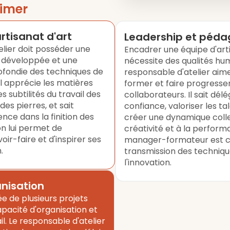
imer
artisanat d'art
Leadership et péda
elier doit posséder une
Encadrer une équipe d'arti
ue développée et une
nécessite des qualités hum
fondie des techniques de
responsable d'atelier ai
. Il apprécie les matières
former et faire progresse
 subtilités du travail des
collaborateurs. Il sait dél
es pierres, et sait
confiance, valoriser les tal
ence dans la finition des
créer une dynamique colle
on lui permet de
créativité et à la perform
ir-faire et d'inspirer ses
manager-formateur est ce
.
transmission des technique
l'innovation.
anisation
e de plusieurs projets
pacité d'organisation et
il. Le responsable d'atelier