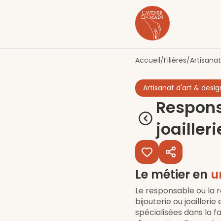
Contenu
Menu
Pied de page
Accueil
/
Filières
/
Artisanat
Artisanat d'art & desig
Responsa
joailleri
Le métier en
u
Le responsable ou la 
bijouterie ou joailleri
spécialisées dans la f