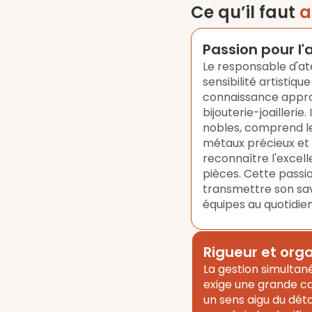
Ce qu’il faut
a
Passion pour l'
Le responsable d'at
sensibilité artistiq
connaissance appro
bijouterie-joaillerie
nobles, comprend les
métaux précieux et d
reconnaître l'excell
pièces. Cette passi
transmettre son savo
équipes au quotidien
Rigueur et org
La gestion simultané
exige une grande ca
un sens aigu du déta