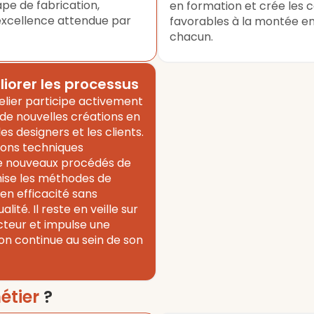
pe de fabrication,
en formation et crée les c
'excellence attendue par
favorables à la montée 
chacun.
liorer les processus
elier participe activement
e nouvelles créations en
es designers et les clients.
tions techniques
de nouveaux procédés de
mise les méthodes de
en efficacité sans
ité. Il reste en veille sur
ecteur et impulse une
ion continue au sein de son
étier
?