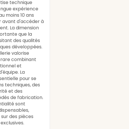
tise technique
longue expérience
au moins 10 ans
er avant d'accéder à
ent. La dimension
ortante que la
itant des qualités
iques développées.
lerie valorise
l rare combinant
itionnel et
'équipe. La
entielle pour se
ns techniques, des
ité et des
dés de fabrication.
tialité sont
dispensables,
 sur des pièces
 exclusives.