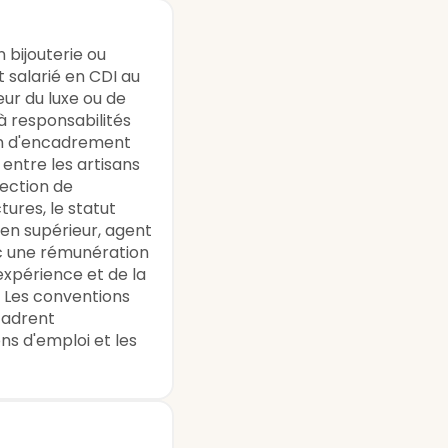
 bijouterie ou
t salarié en CDI au
eur du luxe ou de
 à responsabilités
on d'encadrement
 entre les artisans
irection de
tures, le statut
ien supérieur, agent
ec une rémunération
'expérience et de la
é. Les conventions
cadrent
ns d'emploi et les