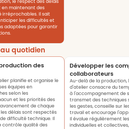
ation, le respect des délais
t en maintenant des
 irréprochables. Il sait
nticiper les difficultés et
ns adaptées pour garantir
tions.
s
au quotidien
production des
Développer les co
collaborateurs
lier planifie et organise le
Au-delà de la production,
 ses équipes en
d'atelier consacre du tem
hes selon les
à l'accompagnement de se
cun et les priorités des
transmet des techniques s
 l'avancement de chaque
les gestes, conseille sur 
e les délais sont respectés
travail et encourage l'app
de difficulté technique. Il
Il évalue régulièrement l
 contrôle qualité des
individuelles et collectives,