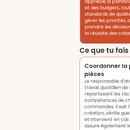
apprécie la planific
et des budgets, tou
standards de qualité
gérer les priorités, a
prendre les décisio
la réussite des créa
Ce que tu fai
Coordonner la 
pièces
Le responsable d'ate
travail quotidien de
répartissant les tâc
compétences de cha
commandes. Il suit
création, vérifie qu
et intervient en cas 
assure également le