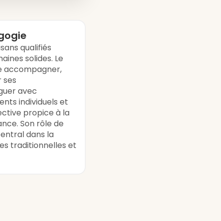
gogie
sans qualifiés
aines solides. Le
me accompagner,
r ses
éguer avec
ents individuels et
ctive propice à la
ance. Son rôle de
ntral dans la
s traditionnelles et