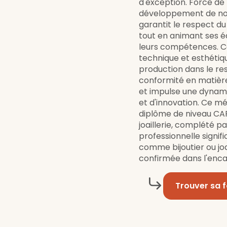
d'exception. Force de 
développement de nouve
garantit le respect du
tout en animant ses 
leurs compétences. Ce
technique et esthétiqu
production dans le resp
conformité en matière
et impulse une dynami
et d'innovation. Ce mé
diplôme de niveau CAP
joaillerie, complété p
professionnelle signif
comme bijoutier ou joai
confirmée dans l'enc
Trouver sa 