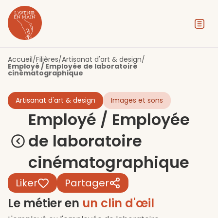
Contenu
Menu
Pied de page
Accueil
/
Filières
/
Artisanat d'art & design
/
Employé / Employée de laboratoire
cinématographique
Artisanat d'art & design
Images et sons
Employé / Employée
de laboratoire
cinématographique
Liker
Partager
Le métier en
un clin d'œil