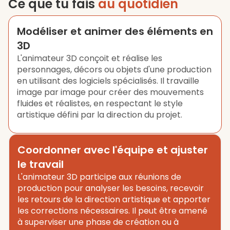
Ce que tu fais
au quotidien
Modéliser et animer des éléments en
3D
L'animateur 3D conçoit et réalise les
personnages, décors ou objets d'une production
en utilisant des logiciels spécialisés. Il travaille
image par image pour créer des mouvements
fluides et réalistes, en respectant le style
artistique défini par la direction du projet.
Coordonner avec l'équipe et ajuster
le travail
L'animateur 3D participe aux réunions de
production pour analyser les besoins, recevoir
les retours de la direction artistique et apporter
les corrections nécessaires. Il peut être amené
à superviser une phase de création ou à