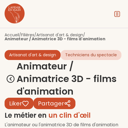
Contenu
Menu
Pied de page
Accueil
/
Filières
/
Artisanat d'art & design
/
Animateur / Animatrice 3D - films d'animation
Artisanat d'art & design
Techniciens du spectacle
Animateur /
Animatrice 3D - films
d'animation
Liker
Partager
Le métier en
un clin d'œil
L'animateur ou l'animatrice 3D de films d'animation