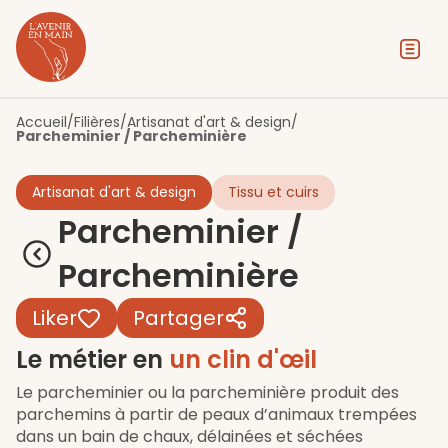
Contenu
Menu
Pied de page
Accueil
/
Filières
/
Artisanat d'art & design
/
Parcheminier / Parcheminière
Artisanat d'art & design
Tissu et cuirs
Parcheminier /
Parcheminière
Liker
Partager
Le métier en
un clin d'œil
Le parcheminier ou la parcheminière produit des
parchemins à partir de peaux d’animaux trempées
dans un bain de chaux, délainées et séchées