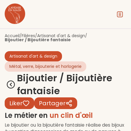
Contenu
Menu
Pied de page
Accueil
/
Filières
/
Artisanat d'art & design
/
Bijoutier / Bijoutière fantaisie
Artisanat d'art & design
Métal, verre, bijouterie et horlogerie
Bijoutier / Bijoutière
fantaisie
Liker
Partager
Le métier en
un clin d'œil
Le bijoutier ou la bijoutière fantaisie réalise des bijoux